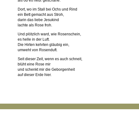
als ob es heut' geschähe.
Dort, wo im Stall bei Ochs und Rind
ein Bett gemacht aus Stroh,
darin das liebe Jesukind
lachte als Rose froh.
Und plötzlich ward, wie Rosenschein,
es helle in der Luft.
Die Hirten kehrten gläubig ein,
umweht von Rosenduft.
Seit dieser Zeit, wenn es auch schneit,
blüht eine Rose mir
und schenkt mir die Geborgenheit
auf dieser Erde hier.